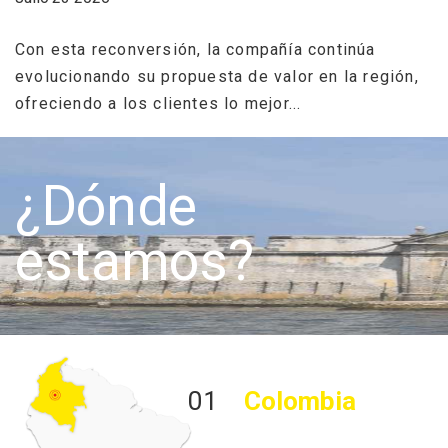
d
..
Con esta reconversión, la compañía continúa
Ju
evolucionando su propuesta de valor en la región,
ofreciendo a los clientes lo mejor...
“
c
l
¿Dónde
estamos?
01
Colombia