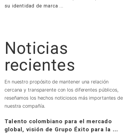
su identidad de marca ...
Noticias
G
recientes
V
Ju
En nuestro propósito de mantener una relación
O
cercana y transparente con los diferentes públicos,
L
reseñamos los hechos noticiosos más importantes de
p
nuestra compañía.
G
Talento colombiano para el mercado
E
global, visión de Grupo Éxito para la ...
..