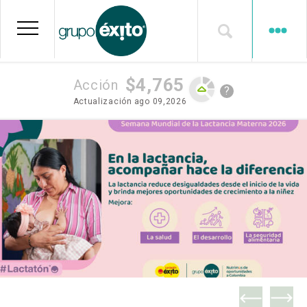
Grupo Éxito
Pasar
al
contenido
principal
$4,765
Acción
?
Actualización
ago 09,2026