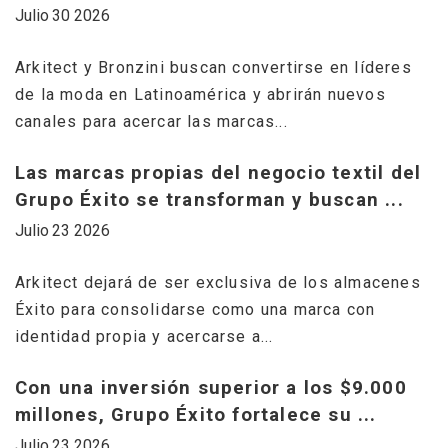
Julio 30 2026
Ju
Arkitect y Bronzini buscan convertirse en líderes
C
de la moda en Latinoamérica y abrirán nuevos
r
canales para acercar las marcas...
m
Las marcas propias del negocio textil del
G
Grupo Éxito se transforman y buscan ...
c
Julio 23 2026
..
Ju
Arkitect dejará de ser exclusiva de los almacenes
Éxito para consolidarse como una marca con
G
identidad propia y acercarse a...
c
m
Con una inversión superior a los $9.000
millones, Grupo Éxito fortalece su ...
G
Julio 23 2026