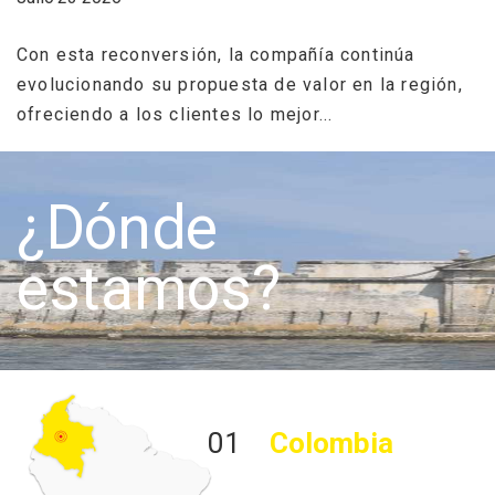
d
..
Con esta reconversión, la compañía continúa
Ju
evolucionando su propuesta de valor en la región,
ofreciendo a los clientes lo mejor...
“
c
l
¿Dónde
estamos?
01
Colombia