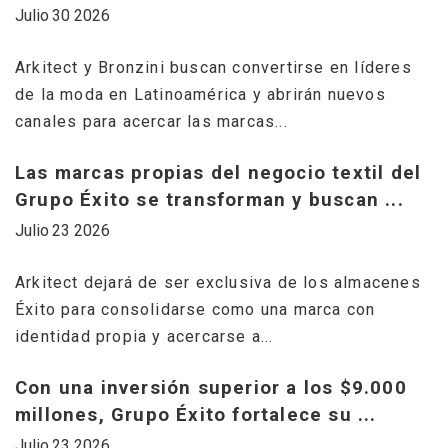
Julio 30 2026
Ju
Arkitect y Bronzini buscan convertirse en líderes
C
de la moda en Latinoamérica y abrirán nuevos
r
canales para acercar las marcas...
m
Las marcas propias del negocio textil del
G
Grupo Éxito se transforman y buscan ...
c
Julio 23 2026
..
Ju
Arkitect dejará de ser exclusiva de los almacenes
Éxito para consolidarse como una marca con
G
identidad propia y acercarse a...
c
m
Con una inversión superior a los $9.000
millones, Grupo Éxito fortalece su ...
G
Julio 23 2026