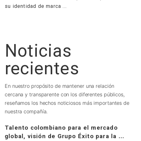
su identidad de marca ...
Noticias
G
recientes
V
Ju
En nuestro propósito de mantener una relación
O
cercana y transparente con los diferentes públicos,
L
reseñamos los hechos noticiosos más importantes de
p
nuestra compañía.
G
Talento colombiano para el mercado
E
global, visión de Grupo Éxito para la ...
..