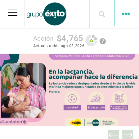
Grupo Éxito
Pasar
al
contenido
principal
$4,765
Acción
?
Actualización
ago 08,2026