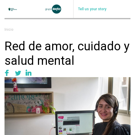
Skip
to
Tell us your story
main
content
Breadcrumb
Inicio
Red de amor, cuidado y
salud mental