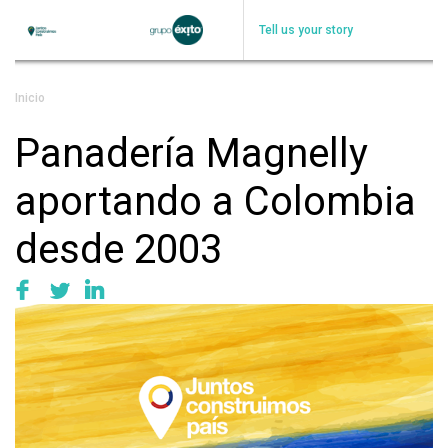
Skip
to
Tell us your story
main
content
Breadcrumb
Inicio
Panadería Magnelly
aportando a Colombia
desde 2003