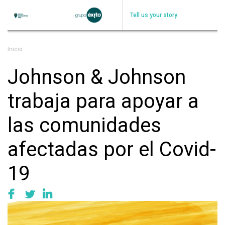
Skip
to
Tell us your story
main
content
Breadcrumb
Inicio
Johnson & Johnson
trabaja para apoyar a
las comunidades
afectadas por el Covid-
19