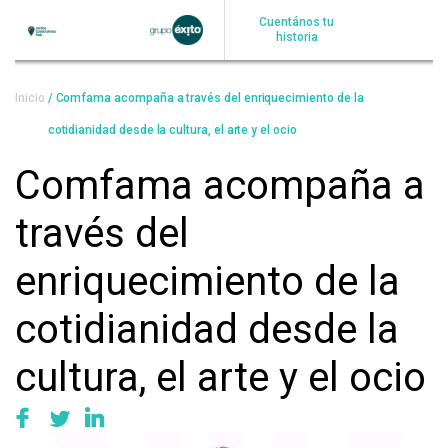
Pasar
Cuentános tu
al
historia
contenido
principal
Sobrescribir
Inicio
Comfama acompaña a través del enriquecimiento de la
enlaces
cotidianidad desde la cultura, el arte y el ocio
de
Comfama acompaña a
ayuda
través del
a
la
enriquecimiento de la
navegación
cotidianidad desde la
cultura, el arte y el ocio