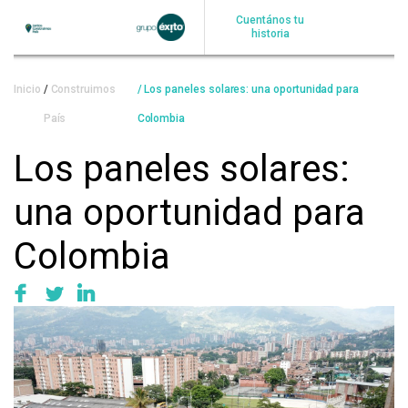
Pasar
Cuentános tu
al
historia
contenido
principal
Sobrescribir
Inicio
Construimos
Los paneles solares: una oportunidad para
enlaces
País
Colombia
de
Los paneles solares:
ayuda
una oportunidad para
a
la
Colombia
navegación