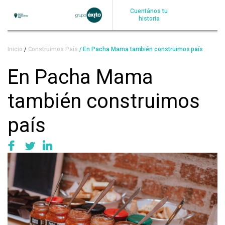
Pasar
Cuentános tu
al
historia
contenido
principal
Sobrescribir
Inicio
Construimos País
En Pacha Mama también construimos país
enlaces
En Pacha Mama
de
también construimos
ayuda
a
país
la
navegación