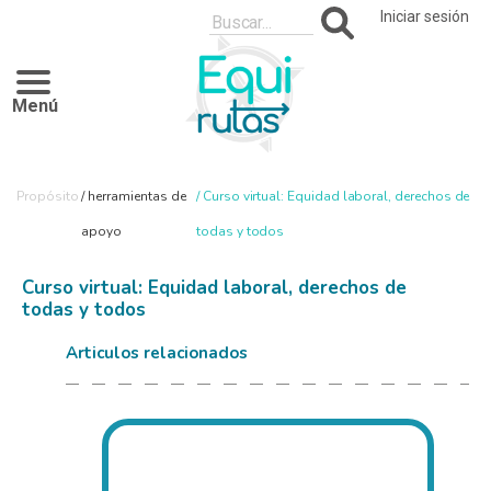
Pasar
Iniciar sesión
al
contenido
principal
Menú
Sobrescribir
Propósito
herramientas de
Curso virtual: Equidad laboral, derechos de
enlaces
apoyo
todas y todos
de
Curso virtual: Equidad laboral, derechos de
ayuda
todas y todos
a
Articulos relacionados
la
navegación