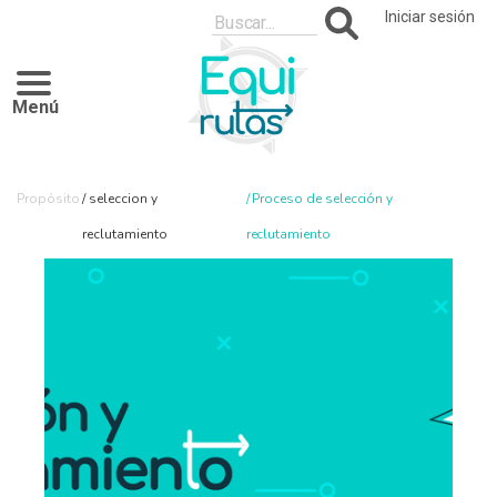
Pasar
Iniciar sesión
al
contenido
principal
Menú
Sobrescribir
Propósito
seleccion y
Proceso de selección y
enlaces
reclutamiento
reclutamiento
de
ayuda
a
la
navegación