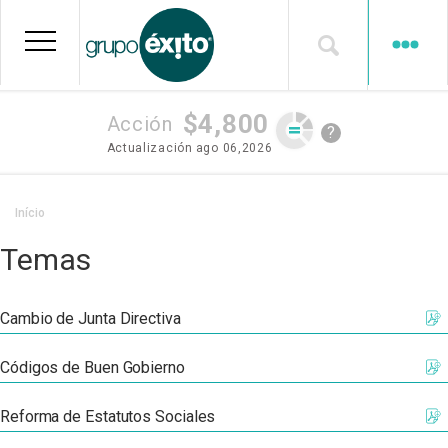
Pular
para
o
conteúdo
principal
$4,800
Acción
?
Actualización
ago 06,2026
Trilha
Início
de
Temas
navegação
Cambio de Junta Directiva
Códigos de Buen Gobierno
Reforma de Estatutos Sociales