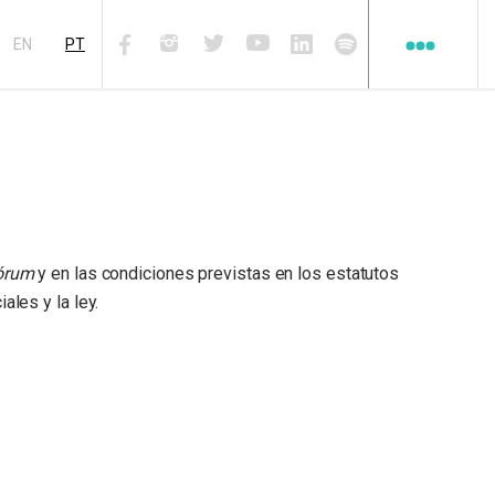
Redes
sociales
EN
PT
Facebook
Instagram
Twiter
Youtube
Linkedin
Spotify
órum
y en las condiciones previstas en los estatutos
iales y la ley.