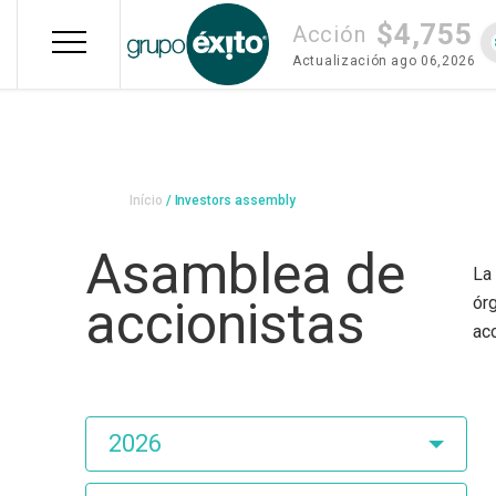
Pular
$4,755
para
Acción
o
Actualización
ago 06,2026
conteúdo
principal
Trilha
Início
Investors assembly
de
Asamblea de
navegação
La
accionistas
ór
acc
Asamblea
2026
de
Accionistas