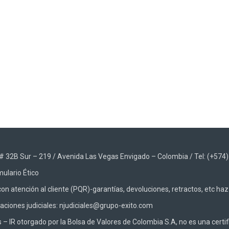
48 # 32B Sur – 219 / Avenida Las Vegas Envigado – Colombia / Tel: (+574
ulario Ético
on atención al cliente (PQR)-garantías, devoluciones, retractos, etc ha
caciones judiciales: njudiciales@grupo-exito.com
 IR otorgado por la Bolsa de Valores de Colombia S.A, no es una certifi