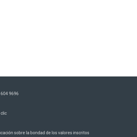
) 604 9696
z
clic
cación sobre la bondad de los valores inscritos