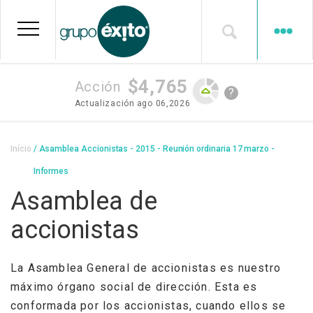
Pular
para
o
conteúdo
principal
$4,765
Acción
?
Actualización
ago 06,2026
Trilha
Início
Asamblea Accionistas - 2015 - Reunión ordinaria 17 marzo -
de
Informes
navegação
Asamblea de
accionistas
La Asamblea General de accionistas es nuestro
máximo órgano social de dirección. Esta es
conformada por los accionistas, cuando ellos se