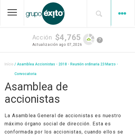
Pular
para
o
conteúdo
principal
$4,765
Acción
?
Actualización
ago 07,2026
Trilha
Início
Asamblea Accionistas - 2018 - Reunión ordinaria 23 Marzo -
de
Convocatoria
navegação
Asamblea de
accionistas
La Asamblea General de accionistas es nuestro
máximo órgano social de dirección. Esta es
conformada por los accionistas, cuando ellos se