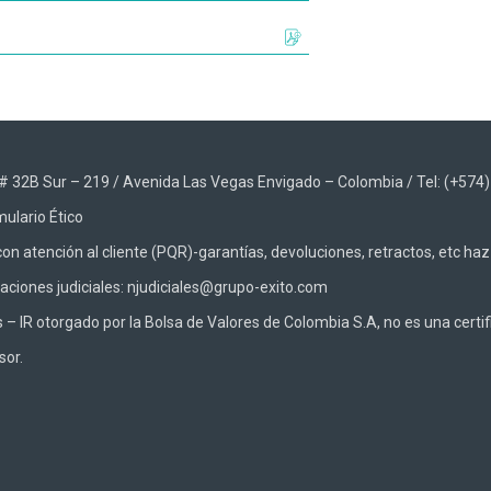
48 # 32B Sur – 219 / Avenida Las Vegas Envigado – Colombia / Tel: (+574
ulario Ético
on atención al cliente (PQR)-garantías, devoluciones, retractos, etc ha
caciones judiciales: njudiciales@grupo-exito.com
 IR otorgado por la Bolsa de Valores de Colombia S.A, no es una certifi
sor.