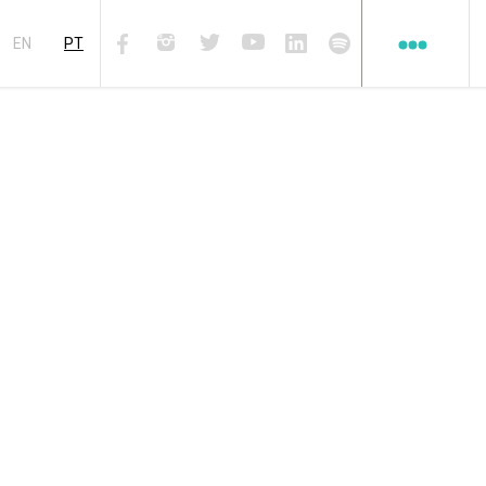
Redes
sociales
EN
PT
Facebook
Instagram
Twiter
Youtube
Linkedin
Spotify