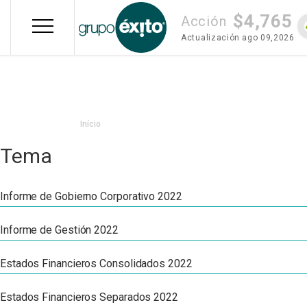
Pular
$4,765
para
Acción
o
Actualización
ago 09,2026
conteúdo
principal
Trilha
Início
de
Tema
navegação
Informe de Gobierno Corporativo 2022
Informe de Gestión 2022
Estados Financieros Consolidados 2022
Estados Financieros Separados 2022