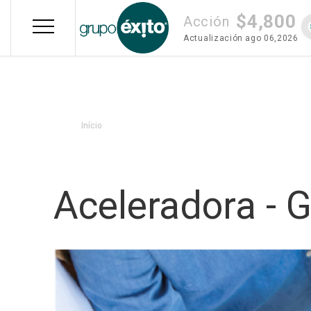
Pular
$4,800
para
Acción
o
Actualización
ago 06,2026
conteúdo
principal
Trilha
Início
de
navegação
Aceleradora - G