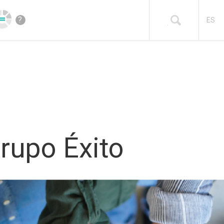
?
ES
rupo Éxito