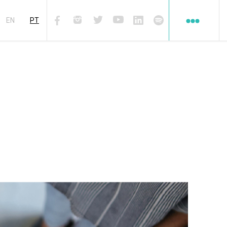
Redes
sociales
EN
PT
Facebook
Instagram
Twiter
Youtube
Linkedin
Spotify