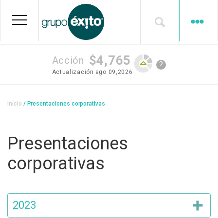
Pular
para
o
conteúdo
principal
$4,765
Acción
?
Actualización
ago 09,2026
Trilha
Início
Presentaciones corporativas
de
navegação
Presentaciones
corporativas
2023