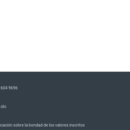
) 604 9696
z
clic
cación sobre la bondad de los valores inscritos