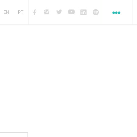
Redes
sociales
EN
PT
Facebook
Instagram
Twiter
Youtube
Linkedin
Spotify