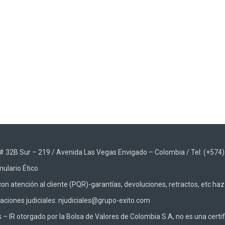
48 # 32B Sur – 219 / Avenida Las Vegas Envigado – Colombia / Tel: (+574
ulario Ético
on atención al cliente (PQR)-garantías, devoluciones, retractos, etc ha
caciones judiciales: njudiciales@grupo-exito.com
 IR otorgado por la Bolsa de Valores de Colombia S.A, no es una certifi