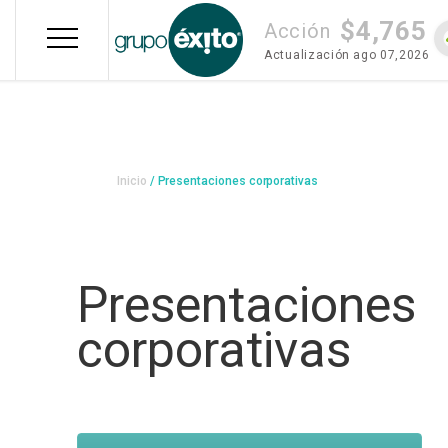
Pasar
$4,765
al
Acción
contenido
Actualización
ago 07,2026
principal
Sobrescribir
Inicio
Presentaciones corporativas
enlaces
de
ayuda
Presentaciones
a
corporativas
la
navegación