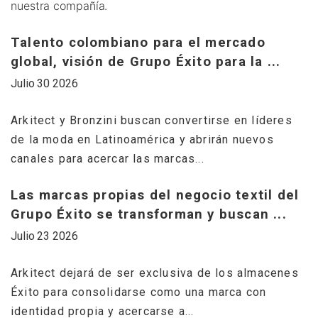
nuestra compañía.
G
Talento colombiano para el mercado
E
global, visión de Grupo Éxito para la ...
..
Julio 30 2026
Ju
Arkitect y Bronzini buscan convertirse en líderes
C
de la moda en Latinoamérica y abrirán nuevos
r
canales para acercar las marcas...
m
Las marcas propias del negocio textil del
G
Grupo Éxito se transforman y buscan ...
c
Julio 23 2026
..
Ju
Arkitect dejará de ser exclusiva de los almacenes
Éxito para consolidarse como una marca con
G
identidad propia y acercarse a...
c