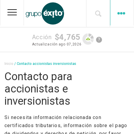
Pasar
al
contenido
principal
$4,765
Acción
?
Actualización
ago 07,2026
Sobrescribir
Inicio
Contacto accionistas inversionistas
enlaces
Contacto para
de
accionistas e
ayuda
inversionistas
a
la
Si necesita información relacionada con
navegación
certificados tributarios, información sobre el pago
de dividendos y derechos de petición, por favor