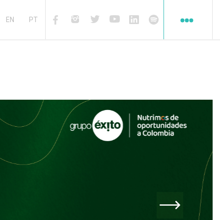
Redes
sociales
EN
PT
Facebook
Instagram
Twiter
Youtube
Linkedin
Spotify