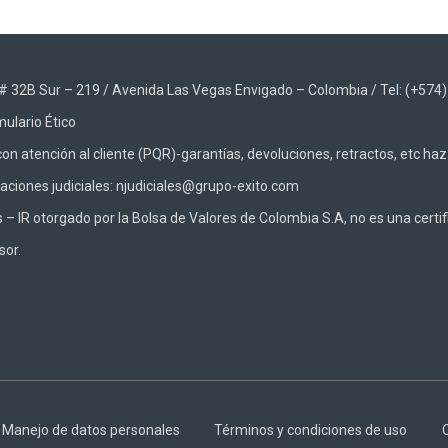
48 # 32B Sur – 219 / Avenida Las Vegas Envigado – Colombia / Tel: (+574
ulario Ético
on atención al cliente (PQR)-garantías, devoluciones, retractos, etc ha
caciones judiciales: njudiciales@grupo-exito.com
 IR otorgado por la Bolsa de Valores de Colombia S.A, no es una certifi
sor.
Manejo de datos personales
Términos y condiciones de uso