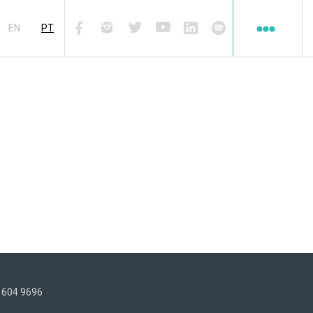
Redes
sociales
EN
PT
Facebook
Instagram
Twiter
Youtube
Linkedin
Spotify
) 604 9696