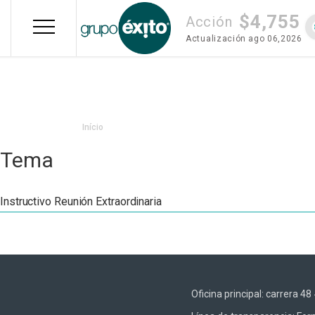
Pular
$4,755
para
Acción
o
Actualización
ago 06,2026
conteúdo
principal
Trilha
Início
de
Tema
navegação
Instructivo Reunión Extraordinaria
Oficina principal: carrera 