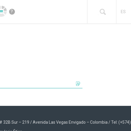
?
ES
48 # 32B Sur – 219 / Avenida Las Vegas Envigado – Colombia / Tel: (+574