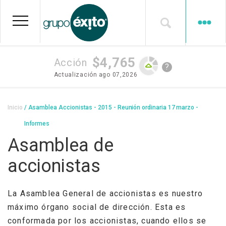
Pasar
al
contenido
principal
$4,765
Acción
?
Actualización
ago 07,2026
Sobrescribir
Inicio
Asamblea Accionistas - 2015 - Reunión ordinaria 17 marzo -
enlaces
Informes
de
Asamblea de
ayuda
accionistas
a
la
La Asamblea General de accionistas es nuestro
navegación
máximo órgano social de dirección. Esta es
conformada por los accionistas, cuando ellos se