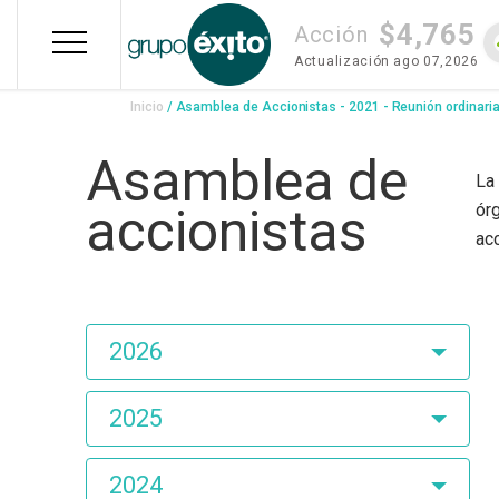
Pasar
$4,765
al
Acción
contenido
Actualización
ago 07,2026
principal
Sobrescribir
Inicio
Asamblea de Accionistas - 2021 - Reunión ordinari
enlaces
Asamblea de
de
La
accionistas
ór
ayuda
acc
a
la
navegación
Asamblea
2026
de
Accionistas
2025
2024