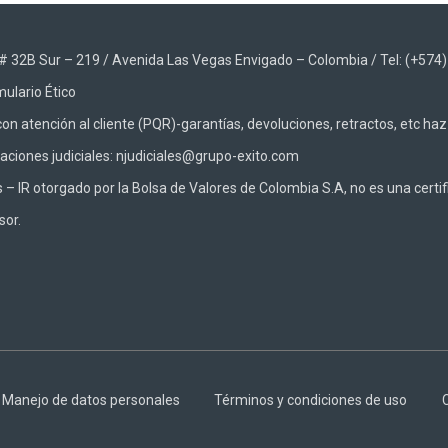
48 # 32B Sur – 219 / Avenida Las Vegas Envigado – Colombia / Tel: (+574
ulario Ético
on atención al cliente (PQR)-garantías, devoluciones, retractos, etc ha
caciones judiciales: njudiciales@grupo-exito.com
 IR otorgado por la Bolsa de Valores de Colombia S.A, no es una certifi
sor.
Manejo de datos personales
Términos y condiciones de uso