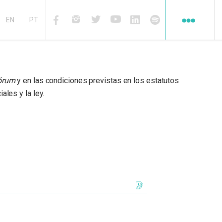
Redes
sociales
EN
PT
Facebook
Instagram
Twiter
Youtube
Linkedin
Spotify
órum
y en las condiciones previstas en los estatutos
iales y la ley.