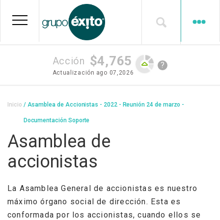
Pasar
al
contenido
principal
$4,765
Acción
?
Actualización
ago 07,2026
Sobrescribir
Inicio
Asamblea de Accionistas - 2022 - Reunión 24 de marzo -
enlaces
Documentación Soporte
de
Asamblea de
ayuda
accionistas
a
la
La Asamblea General de accionistas es nuestro
navegación
máximo órgano social de dirección. Esta es
conformada por los accionistas, cuando ellos se