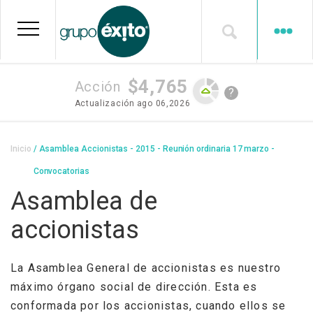
Pasar
al
contenido
principal
$4,765
Acción
?
Actualización
ago 06,2026
Sobrescribir
Inicio
Asamblea Accionistas - 2015 - Reunión ordinaria 17 marzo -
enlaces
Convocatorias
de
Asamblea de
ayuda
accionistas
a
la
La Asamblea General de accionistas es nuestro
navegación
máximo órgano social de dirección. Esta es
conformada por los accionistas, cuando ellos se