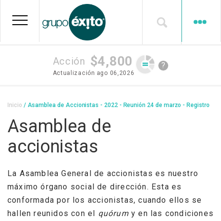
Pasar
al
contenido
principal
$4,800
Acción
?
Actualización
ago 06,2026
Sobrescribir
Inicio
Asamblea de Accionistas - 2022 - Reunión 24 de marzo - Registro
enlaces
Asamblea de
de
accionistas
ayuda
a
La Asamblea General de accionistas es nuestro
la
máximo órgano social de dirección. Esta es
navegación
conformada por los accionistas, cuando ellos se
hallen reunidos con el
quórum
y en las condiciones