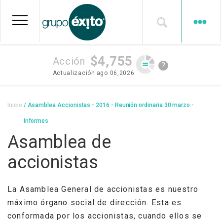
Pasar
al
contenido
principal
$4,755
Acción
?
Actualización
ago 06,2026
Sobrescribir
Inicio
Asamblea Accionistas - 2016 - Reunión ordinaria 30 marzo -
enlaces
Informes
de
Asamblea de
ayuda
accionistas
a
la
La Asamblea General de accionistas es nuestro
navegación
máximo órgano social de dirección. Esta es
conformada por los accionistas, cuando ellos se