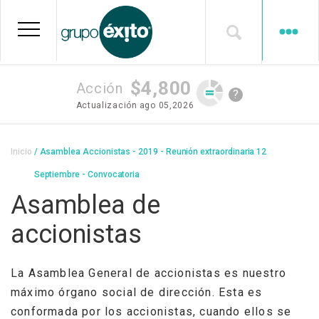
Pasar
al
contenido
principal
$4,800
Acción
?
Actualización
ago 05,2026
Sobrescribir
Inicio
Asamblea Accionistas - 2019 - Reunión extraordinaria 12
enlaces
Septiembre - Convocatoria
de
Asamblea de
ayuda
accionistas
a
la
La Asamblea General de accionistas es nuestro
navegación
máximo órgano social de dirección. Esta es
conformada por los accionistas, cuando ellos se