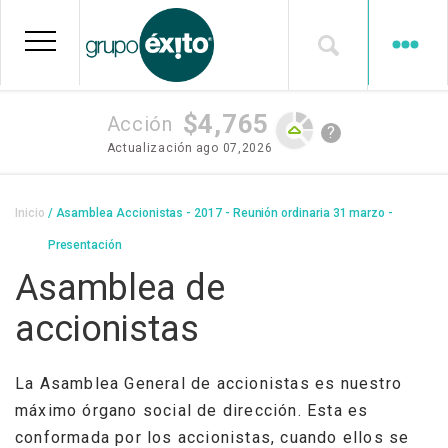
Pasar
al
contenido
principal
$4,765
Acción
?
Actualización
ago 07,2026
Sobrescribir
Inicio
Asamblea Accionistas - 2017 - Reunión ordinaria 31 marzo -
enlaces
Presentación
de
Asamblea de
ayuda
accionistas
a
la
La Asamblea General de accionistas es nuestro
navegación
máximo órgano social de dirección. Esta es
conformada por los accionistas, cuando ellos se