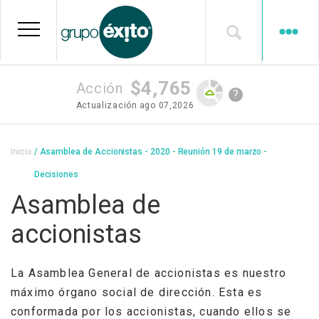
Pasar
al
contenido
principal
$4,765
Acción
?
Actualización
ago 07,2026
Sobrescribir
Inicio
Asamblea de Accionistas - 2020 - Reunión 19 de marzo -
enlaces
Decisiones
de
Asamblea de
ayuda
accionistas
a
la
La Asamblea General de accionistas es nuestro
navegación
máximo órgano social de dirección. Esta es
conformada por los accionistas, cuando ellos se