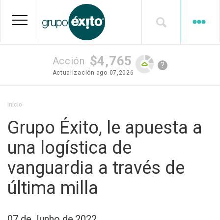
Pular
para
o
conteúdo
principal
$4,765
Acción
?
Actualización
ago 07,2026
Trilha
Início
de
Grupo Éxito, le apuesta a
navegação
una logística de
vanguardia a través de
última milla
07 de Junho de 2022