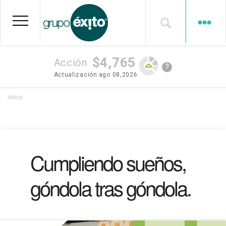
Pular
para
o
conteúdo
principal
$4,765
Acción
?
Actualización
ago 08,2026
Trilha
Início
de
navegação
Cumpliendo sueños,
góndola tras góndola.