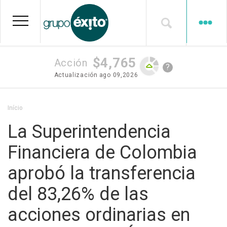
Pular
para
o
conteúdo
principal
$4,765
Acción
?
Actualización
ago 09,2026
Trilha
Início
de
La Superintendencia
navegação
Financiera de Colombia
aprobó la transferencia
del 83,26% de las
acciones ordinarias en