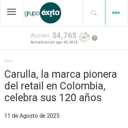
Pular
para
o
conteúdo
principal
$4,765
Acción
?
Actualización
ago 09,2026
Trilha
Início
de
Carulla, la marca pionera
navegação
del retail en Colombia,
celebra sus 120 años
11 de Agosto de 2025