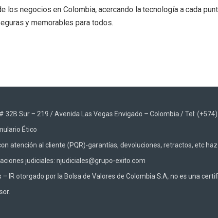
 de los negocios en Colombia, acercando la tecnología a cada pun
seguras y memorables para todos.
App
48 # 32B Sur – 219 / Avenida Las Vegas Envigado – Colombia / Tel: (+574
ulario Ético
on atención al cliente (PQR)-garantías, devoluciones, retractos, etc ha
caciones judiciales: njudiciales@grupo-exito.com
 IR otorgado por la Bolsa de Valores de Colombia S.A, no es una certifi
sor.