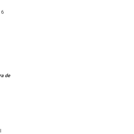
 6
ra de
l