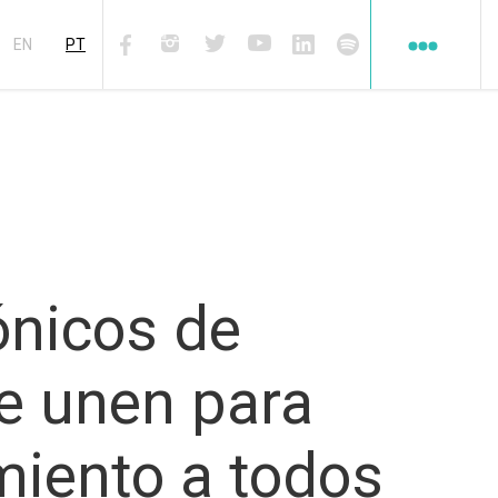
Redes
sociales
EN
PT
Facebook
Instagram
Twiter
Youtube
Linkedin
Spotify
ónicos de
se unen para
miento a todos