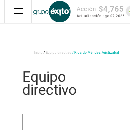
Pasar
$4,765
al
Acción
contenido
Actualización
ago 07,2026
principal
Sobrescribir
Inicio
Equipo directivo
Ricardo Méndez Aristizábal
enlaces
de
Equipo
ayuda
directivo
a
la
navegación