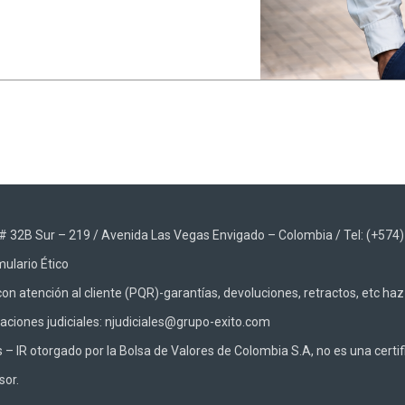
48 # 32B Sur – 219 / Avenida Las Vegas Envigado – Colombia / Tel: (+574
ulario Ético
on atención al cliente (PQR)-garantías, devoluciones, retractos, etc ha
caciones judiciales: njudiciales@grupo-exito.com
 IR otorgado por la Bolsa de Valores de Colombia S.A, no es una certifi
sor.