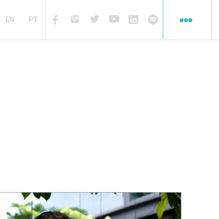
Redes
sociales
EN
PT
Facebook
Instagram
Twiter
Youtube
Linkedin
Spotify