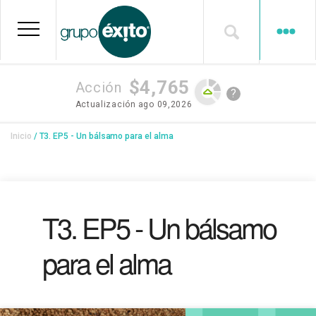
Pasar
al
contenido
principal
$4,765
Acción
?
Actualización
ago 09,2026
Sobrescribir
Inicio
T3. EP5 - Un bálsamo para el alma
enlaces
de
ayuda
T3. EP5 - Un bálsamo
a
la
para el alma
navegación