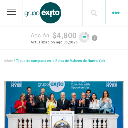
Pasar
al
contenido
principal
$4,800
Acción
?
Actualización
ago 06,2026
Sobrescribir
Inicio
Toque de campana en la Bolsa de Valores de Nueva York
enlaces
de
ayuda
a
la
navegación