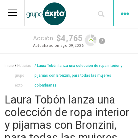
Pasar
al
contenido
principal
$4,765
Acción
?
Actualización
ago 09,2026
Sobrescribir
Inicio
Noticias
Laura Tobón lanza una colección de ropa interior y
enlaces
grupo
pijamas con Bronzini, para todas las mujeres
de
éxito
colombianas
ayuda
Laura Tobón lanza una
a
colección de ropa interior
la
y pijamas con Bronzini,
navegación
para todas las mujeres