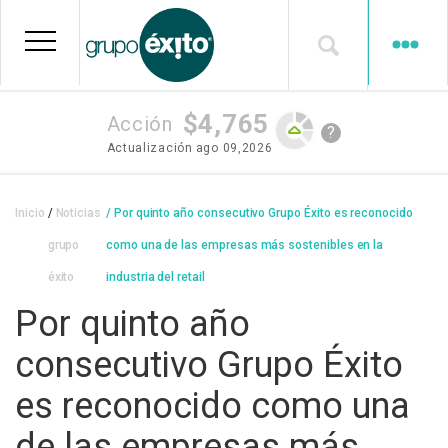
Pasar
al
contenido
principal
$4,765
Acción
?
Actualización
ago 09,2026
Sobrescribir
Inicio
Noticias
Por quinto año consecutivo Grupo Éxito es reconocido
enlaces
grupo
como una de las empresas más sostenibles en la
de
éxito
industria del retail
ayuda
Por quinto año
a
consecutivo Grupo Éxito
la
es reconocido como una
navegación
de las empresas más