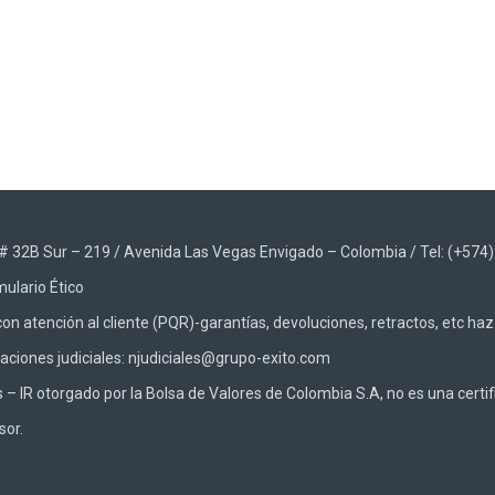
App
48 # 32B Sur – 219 / Avenida Las Vegas Envigado – Colombia / Tel: (+574
ulario Ético
on atención al cliente (PQR)-garantías, devoluciones, retractos, etc ha
caciones judiciales: njudiciales@grupo-exito.com
 IR otorgado por la Bolsa de Valores de Colombia S.A, no es una certifi
sor.