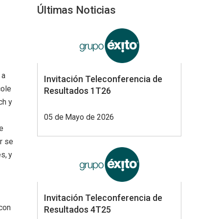
Últimas Noticias
 a
Invitación Teleconferencia de
cole
Resultados 1T26
ch y
05 de Mayo de 2026
e
r se
s, y
Invitación Teleconferencia de
 con
Resultados 4T25