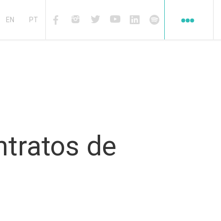
Redes
sociales
EN
PT
Facebook
Instagram
Twiter
Youtube
Linkedin
Spotify
ntratos de