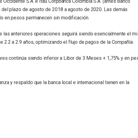
e Occidente S.A. e Itau Corpbanca Colombia S.A. (antes Banco
n del plazo de agosto de 2018 a agosto de 2020. Las demás
ado en pesos permanecen sin modificación.
e las anteriores operaciones seguirá siendo esencialmente el m
 2.2 a 2.9 años, optimizando el flujo de pagos de la Compañía.
ares continúa siendo inferior a Libor de 3 Meses + 1,75% y en p
nza y respaldo que la banca local e internacional tienen en la