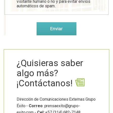
visitante humano o no y para evitar envíos
automáticos de spam.
¿Quisieras saber
algo más?
¡Contáctanos!
Dirección de Comunicaciones Externas Grupo
Éxito -
Correo
: prensaexito@grupo-
exito.com -
Cel:
+57 (314) 682-7148.