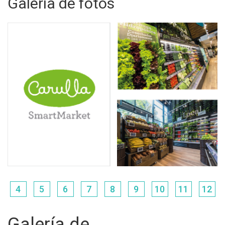
Galería de fotos
4
5
6
7
8
9
10
11
12
Galería de