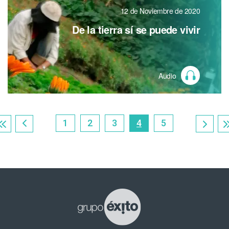
12 de Noviembre de 2020
De la tierra sí se puede vivir
Audio
Paginación
Page
1
Page
2
Page
3
Página
4
Page
5
actual