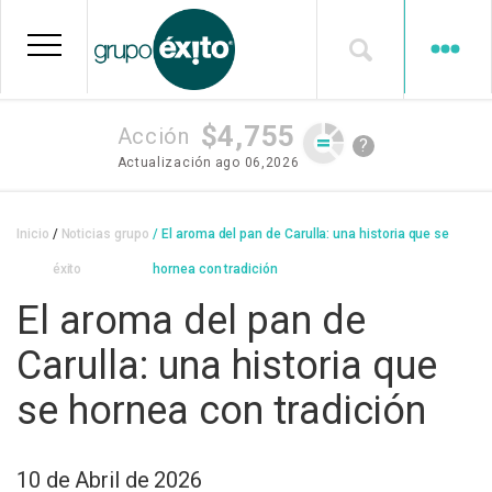
Pasar
al
contenido
principal
$4,755
Acción
?
Actualización
ago 06,2026
Sobrescribir
Inicio
Noticias grupo
El aroma del pan de Carulla: una historia que se
enlaces
éxito
hornea con tradición
de
El aroma del pan de
ayuda
Carulla: una historia que
a
se hornea con tradición
la
navegación
10 de Abril de 2026