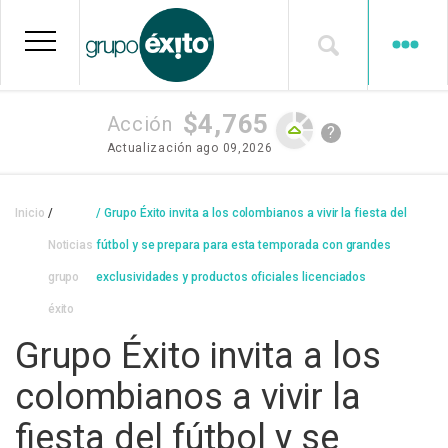
Pasar
al
contenido
principal
$4,765
Acción
?
Actualización
ago 09,2026
Sobrescribir
Inicio
Grupo Éxito invita a los colombianos a vivir la fiesta del
enlaces
Noticias
fútbol y se prepara para esta temporada con grandes
de
grupo
exclusividades y productos oficiales licenciados
ayuda
éxito
a
Grupo Éxito invita a los
la
colombianos a vivir la
navegación
fiesta del fútbol y se