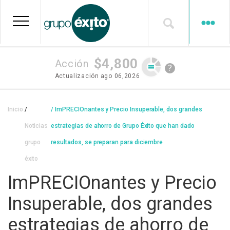
Pasar
al
contenido
principal
$4,800
Acción
?
Actualización
ago 06,2026
Sobrescribir
Inicio
ImPRECIOnantes y Precio Insuperable, dos grandes
enlaces
Noticias
estrategias de ahorro de Grupo Éxito que han dado
de
grupo
resultados, se preparan para diciembre
ayuda
éxito
a
ImPRECIOnantes y Precio
la
Insuperable, dos grandes
navegación
estrategias de ahorro de