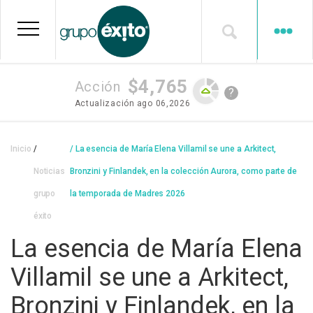
Pasar
al
contenido
principal
$4,765
Acción
?
Actualización
ago 06,2026
Sobrescribir
Inicio
La esencia de María Elena Villamil se une a Arkitect,
enlaces
Noticias
Bronzini y Finlandek, en la colección Aurora, como parte de
de
grupo
la temporada de Madres 2026
ayuda
éxito
a
La esencia de María Elena
la
Villamil se une a Arkitect,
navegación
Bronzini y Finlandek, en la