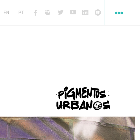
Redes
sociales
EN
PT
Facebook
Instagram
Twiter
Youtube
Linkedin
Spotify