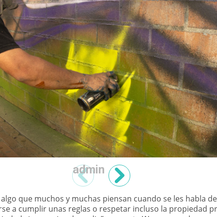
admin
ma algo que muchos y muchas piensan cuando se les habla d
rse a cumplir unas reglas o respetar incluso la propiedad pr