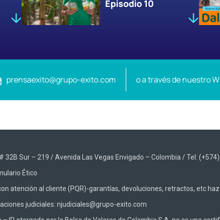
Episodio 10
prensaexito@grupo-exito.com
o a través de nuestro 
48 # 32B Sur – 219 / Avenida Las Vegas Envigado – Colombia / Tel: (+574
ulario Ético
on atención al cliente (PQR)-garantías, devoluciones, retractos, etc ha
caciones judiciales: njudiciales@grupo-exito.com
 IR otorgado por la Bolsa de Valores de Colombia S.A, no es una certifi