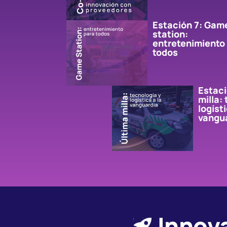
Estación 7: Gam
station:
entretenimiento
todos
Estaci
milla:
logísti
vangu
Innov