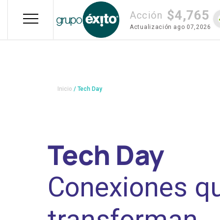
Pasar
$4,765
al
Acción
contenido
Actualización
ago 07,2026
principal
Sobrescribi
Inicio
Tech Day
enlaces de
ayuda a la
Tech Day
navegació
Conexiones q
transforman