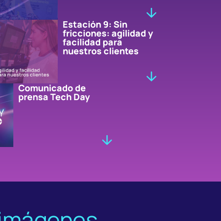
Estación 9: Sin
fricciones: agilidad y
facilidad para
nuestros clientes
Comunicado de
prensa Tech Day
 imágenes