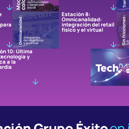
e
Estación 8:
Omnicanalidad:
 para
integración del retail
físico y el virtual
ón 10: Última
 tecnología y
ca a la
ardia
ación Grupo Éxito
en