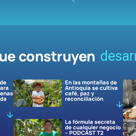
que construyen
desarr
 de
En las montañas de
para
Antioquia se cultiva
genas
café, paz y
ada
reconciliación
La fórmula secreta
de cualquier negocio
– PODCAST T2