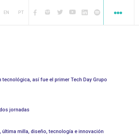
Redes
EN
PT
sociales
Facebook
Instagram
Twiter
Youtube
Linkedin
Spotify
 tecnológica, así fue el primer Tech Day Grupo
 dos jornadas
última milla, diseño, tecnología e innovación