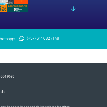
(+57) 314 682 71 48
Whatsapp:
) 604 9696
z
clic
cación sobre la bondad de los valores inscritos