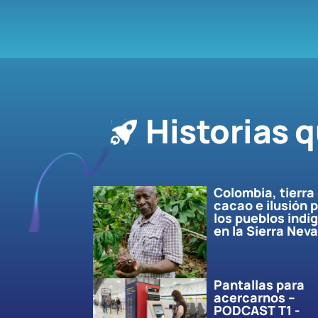
Historias 
Colombia, tierra
cacao e ilusión 
los pueblos indí
en la Sierra Nev
Pantallas para
acercarnos –
PODCAST T1 -